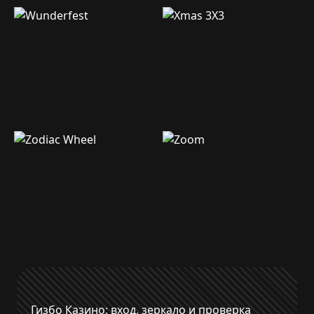
Гизбо Казино: вход, зеркало и проверка