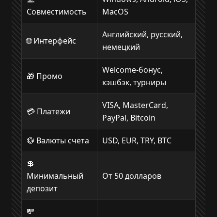
Совместимость
MacOS
Английский, русский,
🌐 Интерфейс
немецкий
Welcome-бонус,
🎁 Промо
кэшбэк, турниры
VISA, MasterCard,
💳 Платежи
PayPal, Bitcoin
💱 Валюты счета
USD, EUR, TRY, BTC
💲
Минимальный
От 50 долларов
депозит
💸