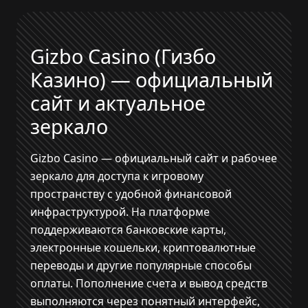
Gizbo Casino (Гизбо
Казино) — официальный
сайт и актуальное
зеркало
Gizbo Casino — официальный сайт и рабочее
зеркало для доступа к игровому
пространству с удобной финансовой
инфраструктурой. На платформе
поддерживаются банковские карты,
электронные кошельки, криптовалютные
переводы и другие популярные способы
оплаты. Пополнение счета и вывод средств
выполняются через понятный интерфейс,