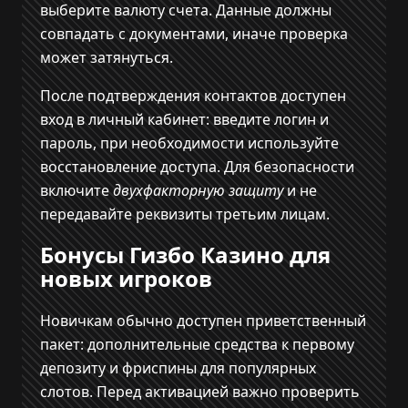
выберите валюту счета. Данные должны
совпадать с документами, иначе проверка
может затянуться.
После подтверждения контактов доступен
вход в личный кабинет: введите логин и
пароль, при необходимости используйте
восстановление доступа. Для безопасности
включите
двухфакторную защиту
и не
передавайте реквизиты третьим лицам.
Бонусы Гизбо Казино для
новых игроков
Новичкам обычно доступен приветственный
пакет: дополнительные средства к первому
депозиту и фриспины для популярных
слотов. Перед активацией важно проверить