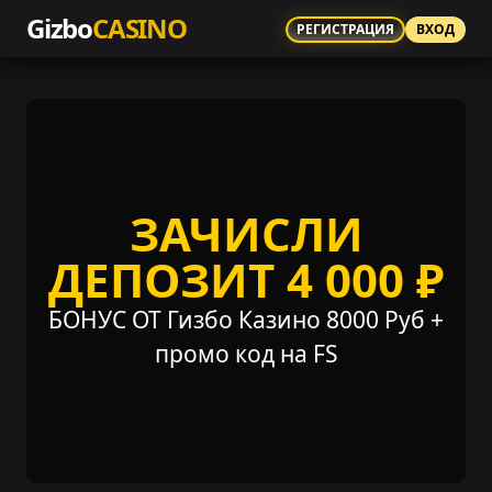
Gizbo
CASINO
РЕГИСТРАЦИЯ
ВХОД
ЗАЧИСЛИ
ДЕПОЗИТ 4 000 ₽
БОНУС ОТ Гизбо Казино 8000 Руб +
промо код на FS