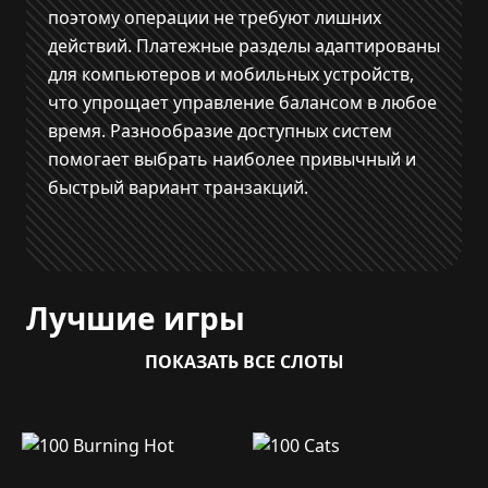
поэтому операции не требуют лишних
действий. Платежные разделы адаптированы
для компьютеров и мобильных устройств,
что упрощает управление балансом в любое
время. Разнообразие доступных систем
помогает выбрать наиболее привычный и
быстрый вариант транзакций.
Лучшие игры
ПОКАЗАТЬ ВСЕ СЛОТЫ