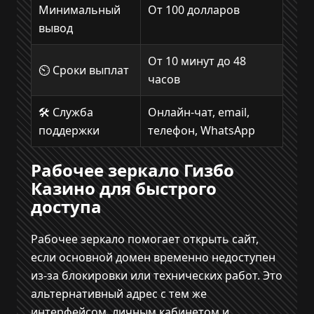
Минимальный
От 100 долларов
вывод
От 10 минут до 48
⏲️ Сроки выплат
часов
🛠️ Служба
Онлайн-чат, email,
поддержки
телефон, WhatsApp
Рабочее зеркало Гизбо
Казино для быстрого
доступа
Рабочее зеркало помогает открыть сайт,
если основной домен временно недоступен
из-за блокировки или технических работ. Это
альтернативный адрес с тем же
интерфейсом, личным кабинетом и