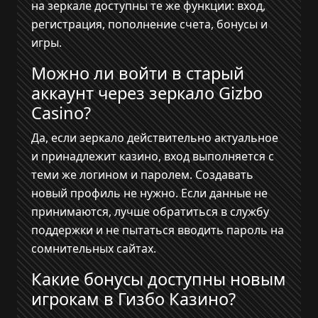
на зеркале доступны те же функции: вход,
регистрация, пополнение счета, бонусы и
игры.
Можно ли войти в старый
аккаунт через зеркало Gizbo
Casino?
Да, если зеркало действительно актуальное
и принадлежит казино, вход выполняется с
теми же логином и паролем. Создавать
новый профиль не нужно. Если данные не
принимаются, лучше обратиться в службу
поддержки и не пытаться вводить пароль на
сомнительных сайтах.
Какие бонусы доступны новым
игрокам в Гизбо Казино?