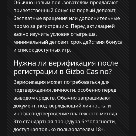
Обычно новым пользователям предлагают
приветственный бонус на первый депозит,
бесплатные вращения или дополнительные
промо за регистрацию. Перед активацией
важно изучить условия отыгрыша,
минимальный депозит, срок действия бонуса
и список доступных игр.
Нужна ли верификация после
регистрации в Gizbo Casino?
Верификация может потребоваться для
подтверждения личности, особенно перед
выводом средств. Обычно запрашивают
документ, подтверждающий личность, и
иногда подтверждение платежного метода.
Это стандартная процедура безопасности,
доступная только пользователям 18+.